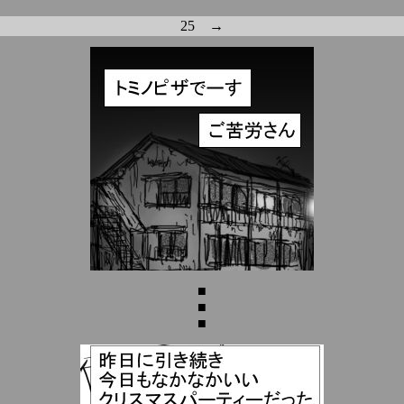
25 →
■
■
■