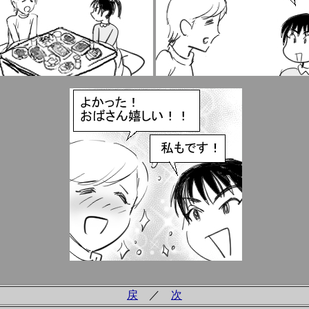
戻
／
次